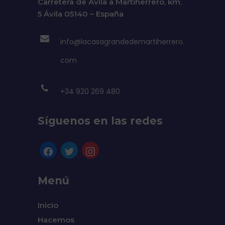
Carretera de Ávila a Martiherrero, km.
5 Ávila 05140 – España
info@lacasagrandedemartiherrero.
com
+34 920 269 480
Síguenos en las redes
facebook
twitter
instagram
Menú
Inicio
Hacemos